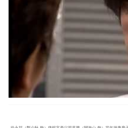
徐永邦（鄭少秋 飾）痛恨富豪父親葉勝（關海山 飾）當年拋妻棄