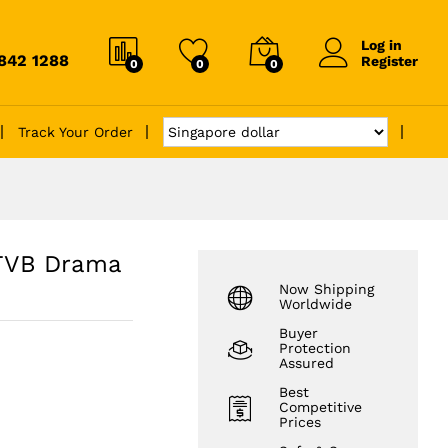
Log in
6842 1288
Register
0
0
0
Track Your Order
TVB Drama
Now Shipping
Worldwide
Buyer
Protection
Assured
Best
Competitive
Prices