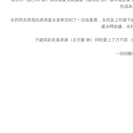
也成為
永邦同夫異母的弟弟葉永基牽涉到了一宗命案裏，永邦及上司羅子建
建冰釋前嫌。永
子建與好友葉承康（古天樂 飾）同時愛上了方巧容（
一段段斷