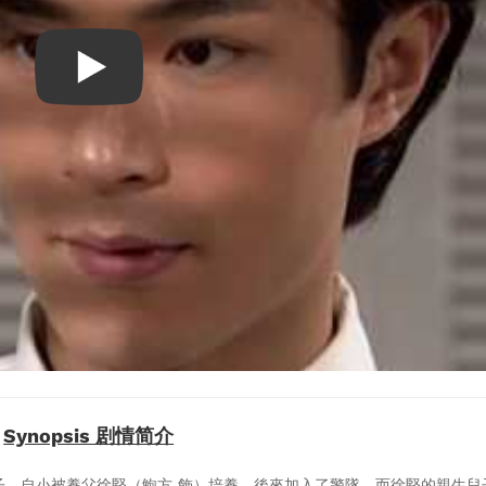
Synopsis 剧情简介
子。自小被養父徐堅（鮑方 飾）培養，後來加入了警隊，而徐堅的親生兒