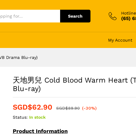
Hotline
Search
(65) 
My Account
B Drama Blu-ray)
天地男兒 Cold Blood Warm Heart (
Blu-ray)
SGD$
62.90
SGD$
89.90
(-30%)
Status:
In stock
Product Information