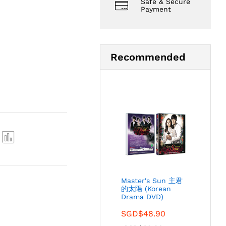
Safe & Secure
Payment
Recommended
Com
pare
Master's Sun 主君
的太陽 (Korean
Drama DVD)
SGD$
48.90