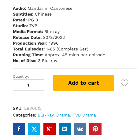
Audio:
Mandarin, Cantonese
Subtitles:
Chinese
Rated:
PG13
Studio:
TVBI
Media Format:
Blu-ray
Release Date:
30/8/2022
Production Year:
1996
Total Episodes:
1-65 (Complete Set）
Running Time:
Approx. 45 mins per episode
No. of Disc:
3 Blu-ray
Quantity:
天
Add to cart
地
男
兒
Cold
SKU:
LBV0012
Blood
Categories:
Blu-Ray
,
Drama
,
TVB Drama
Warm
Heart
(TVB