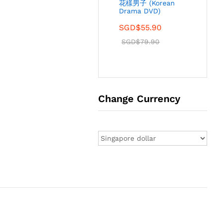
花樣男子 (Korean
Drama DVD)
SGD$
55.90
SGD$
79.90
Change Currency