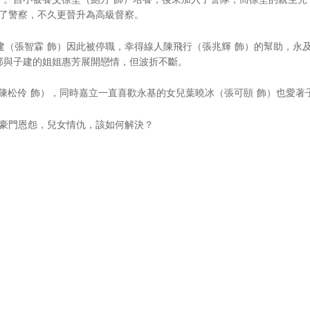
了警察，不久更晉升為高級督察。
（張智霖 飾）因此被停職，幸得線人陳飛行（張兆輝 飾）的幫助，永
邦與子建的姐姐惠芳展開戀情，但波折不斷。
陳松伶 飾），同時嘉立一直喜歡永基的女兒葉曉冰（張可頤 飾）也愛著
豪門恩怨，兒女情仇，該如何解決？