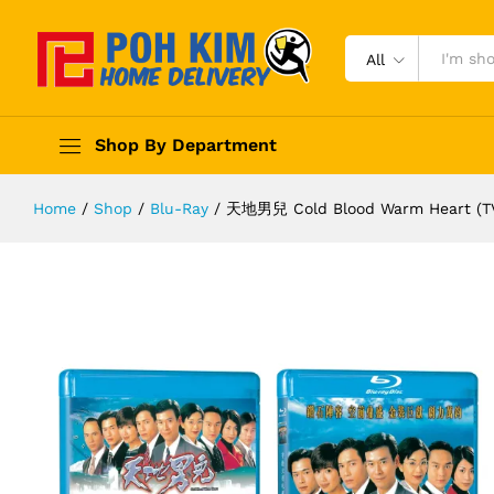
All
Shop By Department
Home
/
Shop
/
Blu-Ray
/
天地男兒 Cold Blood Warm Heart (TV