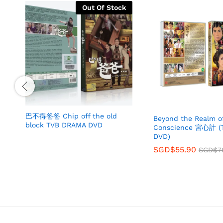
Out Of Stock
巴不得爸爸 Chip off the old
Beyond the Realm o
block TVB DRAMA DVD
Conscience 宮心計 (
DVD)
SGD$
55.90
SGD$
7