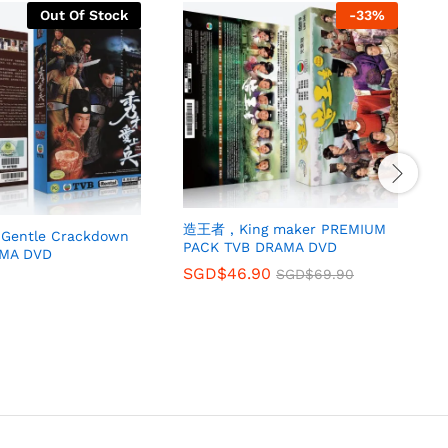
Out Of Stock
-
33
%
造王者 , King maker PREMIUM
ntle Crackdown
PACK TVB DRAMA DVD
AMA DVD
SGD$
46.90
SGD$
69.90