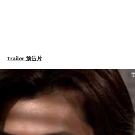
Drama
Blu-
ray)
quantity
Trailer 预告片