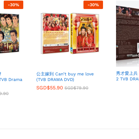
-
30
%
-
30
%
秀才愛上兵 Ge
f
公主嫁到 Can’t buy me love
2 TVB DR
TVB Drama
(TVB DRAMA DVD)
SGD$
55.90
SGD$
79.90
9.90