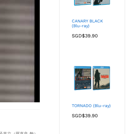
CANARY BLACK
(Blu-ray)
SGD$
39.90
TORNADO (Blu-ray)
SGD$
39.90
子嘉立（羅嘉良 飾）