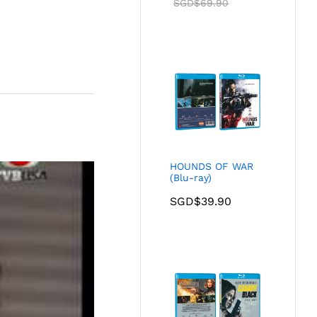
SGD$
69.90
HOUNDS OF WAR
(Blu-ray)
SGD$
39.90