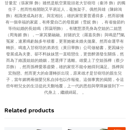
甘量宏（張家輝 飾）雖然是航空業龍頭老大甘樹培（秦沛 飾）的獨
生子，然而性格開朗又平易近人，毫無架子。偶然與雄（陳錦鴻
飾）相識便成為好友。與宏相比，雄的家世要普通得多，然而卻擁
有一個幸福的家庭，有疼愛自己的母親媚（雪妮 飾），有省儉節約
等待結婚的長姐鳴（郭藹明飾），有聰慧漂亮身為空姐的二姐慧
（周海媚 飾），一家其樂融融。好賭的文（羅嘉良飾）與鳴是鬥氣
冤家，連累鳴虧蝕多年積蓄，更害她被未婚夫拋棄。然而命運早有
轉折。鳴進入甘樹培的弟弟生（黃日華飾）公司做秘書，更因緣分
發展成為夫妻。卻不料妹妹慧一直暗戀生，更曾醉酒發生關係，然
而為了維護姐姐的婚姻，慧選擇了逃離。雄愛上了空姐孫樺（蔡少
芬飾），然而孫樺愛慕虛榮，雄的家世不能令她得到滿足。孫樺與
宏熱戀。然而更大的命運轉折出現，原來雄才是甘樹培的親生兒
子，當年媚將兩個嬰兒私自掉包以作報複。這個事實的揭開，令這
些年輕兒女的生活從此天翻地覆，上一代的恩怨與孽障嫁接到下一
代身上，繼續綿延。 。
Related products