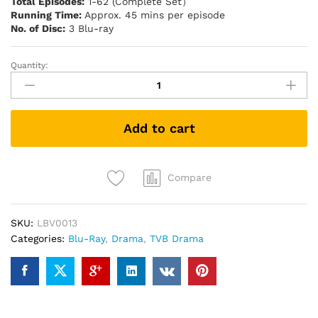
Total Episodes:
1-62 (Complete Set）
Running Time:
Approx. 45 mins per episode
No. of Disc:
3 Blu-ray
Quantity:
天
地
豪
情
Add to cart
SECRET
OF
THE
HEART
Compare
(TVB
Drama
SKU:
LBV0013
Blu-
Categories:
Blu-Ray
,
Drama
,
TVB Drama
ray)
quantity