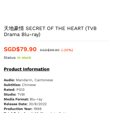
天地豪情 SECRET OF THE HEART (TVB
Drama Blu-ray)
SGD$
79.90
SGD$
99.90
(-20%)
Status:
In stock
Product Information
Audio:
Mandarin, Cantonese
Subtitles:
Chinese
Rated:
PG13
Studio:
TVBI
Media Format:
Blu-ray
Release Date:
30/8/2022
Production Year:
1998