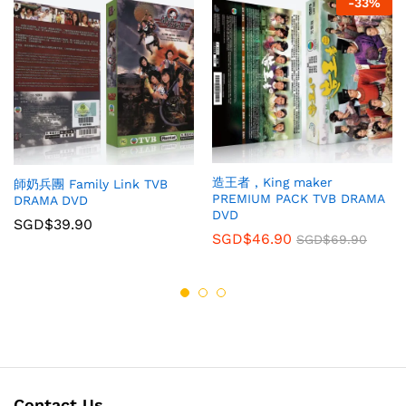
-
33
%
造王者 , King maker
師奶兵團 Family Link TVB
PREMIUM PACK TVB DRAMA
DRAMA DVD
DVD
SGD$
39.90
SGD$
46.90
SGD$
69.90
Contact Us