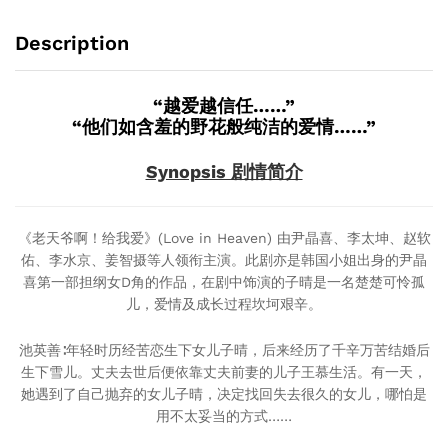
文
字
Description
幕
Chinese
Subtitle)
“越爱越信任……”
quantity
“他们如含羞的野花般纯洁的爱情……”
Synopsis 剧情简介
《老天爷啊！给我爱》(Love in Heaven) 由尹晶喜、李太坤、赵软
佑、李水京、姜智摄等人领衔主演。此剧亦是韩国小姐出身的尹晶
喜第一部担纲女D角的作品，在剧中饰演的子晴是一名楚楚可怜孤
儿，爱情及成长过程坎坷艰辛。
池英善∶年轻时历经苦恋生下女儿子晴，后来经历了千辛万苦结婚后
生下雪儿。丈夫去世后便依靠丈夫前妻的儿子王慕生活。有一天，
她遇到了自己抛弃的女儿子晴，决定找回失去很久的女儿，哪怕是
用不太妥当的方式……