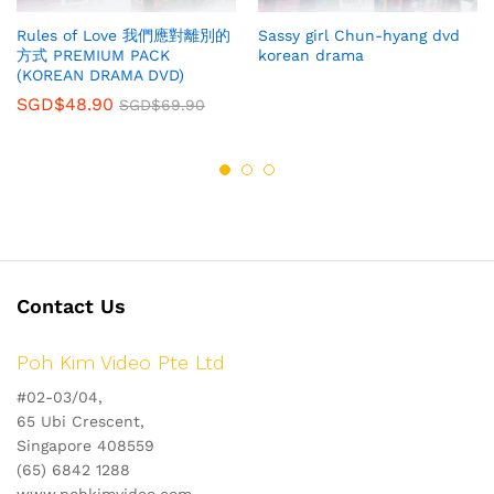
Rules of Love 我們應對離別的
Sassy girl Chun-hyang dvd
方式 PREMIUM PACK
korean drama
(KOREAN DRAMA DVD)
SGD$
48.90
SGD$
69.90
Contact Us
Poh Kim Video Pte Ltd
#02-03/04,
65 Ubi Crescent,
Singapore 408559
(65) 6842 1288
www.pohkimvideo.com