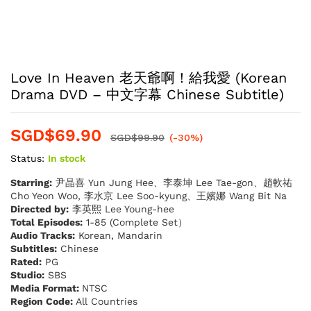
Love In Heaven 老天爺啊！給我愛 (Korean
Drama DVD – 中文字幕 Chinese Subtitle)
SGD$
69.90
SGD$
99.90
(-30%)
Status:
In stock
Starring:
尹晶喜 Yun Jung Hee、李泰坤 Lee Tae-gon、趙軟祐
Cho Yeon Woo, 李水京 Lee Soo-kyung、王嬪娜 Wang Bit Na
Directed by:
李英熙 Lee Young-hee
Total Episodes:
1-85 (Complete Set）
Audio Tracks:
Korean, Mandarin
Subtitles:
Chinese
Rated:
PG
Studio:
SBS
Media Format:
NTSC
Region Code:
All Countries