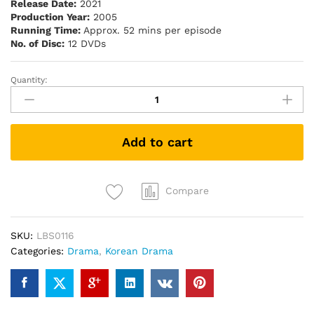
Release Date:
2021
Production Year:
2005
Running Time:
Approx. 52 mins per episode
No. of Disc:
12 DVDs
Quantity:
Love
In
Heaven
老
Add to cart
天
爺
啊！
給
Compare
我
愛
SKU:
LBS0116
(Korean
Categories:
Drama
,
Korean Drama
Drama
DVD
–
中