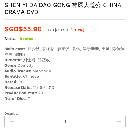
SHEN YI DA DAO GONG 神医大道公 CHINA
DRAMA DVD
SGD$
55.90
SGD$
79.90
(-30%)
Status:
In stock
Main cast:
郑少秋, 郭冬临, 廖家仪, 袁弘, 淳于珊珊, 王灿, 陈佳佳,
商蓉, 谢闻轩
Director:
刘仕裕, 郑基成
Genre:
Comedy
Audio Tracks:
Mandarin
Subtitle:
Chinese
Rated:
PG
Release Date:
14/05/2013
Production Year:
2011
No. of Disc:
7
Quantity:
SHEN
YI
DA