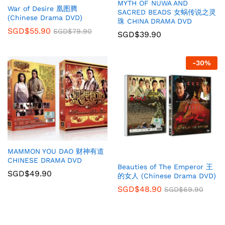
MYTH OF NUWA AND
War of Desire 凰图腾
SACRED BEADS 女蜗传说之灵
(Chinese Drama DVD)
珠 CHINA DRAMA DVD
SGD$
55.90
SGD$
79.90
SGD$
39.90
-
30
%
MAMMON YOU DAO 财神有道
CHINESE DRAMA DVD
Beauties of The Emperor 王
SGD$
49.90
的女人 (Chinese Drama DVD)
SGD$
48.90
SGD$
69.90