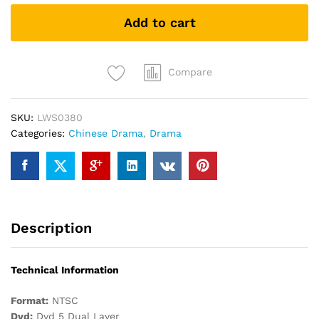
DAO
Add to cart
GONG
神
医
大
Compare
道
公
SKU:
LWS0380
CHINA
Categories:
Chinese Drama
,
Drama
DRAMA
DVD
quantity
Description
Technical Information
Format:
NTSC
Dvd:
Dvd 5 Dual Layer