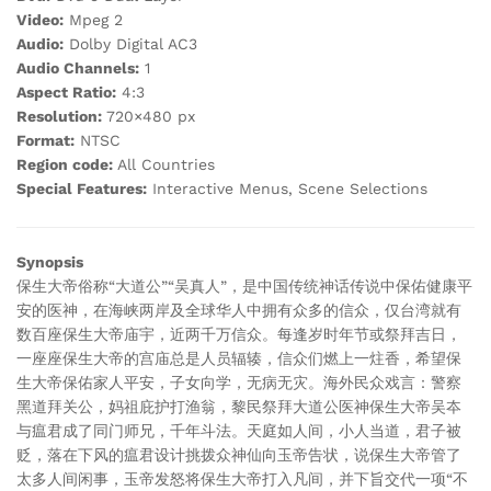
Video:
Mpeg 2
Audio:
Dolby Digital AC3
Audio Channels:
1
Aspect Ratio:
4:3
Resolution:
720×480 px
Format:
NTSC
Region code:
All Countries
Special Features:
Interactive Menus, Scene Selections
Synopsis
保生大帝俗称“大道公”“吴真人”，是中国传统神话传说中保佑健康平
安的医神，在海峡两岸及全球华人中拥有众多的信众，仅台湾就有
数百座保生大帝庙宇，近两千万信众。每逢岁时年节或祭拜吉日，
一座座保生大帝的宫庙总是人员辐辏，信众们燃上一炷香，希望保
生大帝保佑家人平安，子女向学，无病无灾。海外民众戏言：警察
黑道拜关公，妈祖庇护打渔翁，黎民祭拜大道公医神保生大帝吴夲
与瘟君成了同门师兄，千年斗法。天庭如人间，小人当道，君子被
贬，落在下风的瘟君设计挑拨众神仙向玉帝告状，说保生大帝管了
太多人间闲事，玉帝发怒将保生大帝打入凡间，并下旨交代一项“不