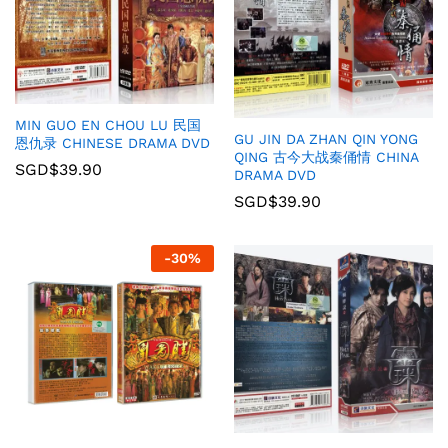
MIN GUO EN CHOU LU 民国
GU JIN DA ZHAN QIN YONG
恩仇录 CHINESE DRAMA DVD
QING 古今大战秦俑情 CHINA
SGD$
39.90
DRAMA DVD
SGD$
39.90
-
30
%