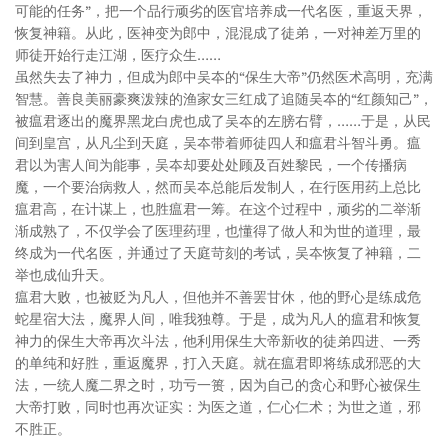
可能的任务”，把一个品行顽劣的医官培养成一代名医，重返天界，
恢复神籍。从此，医神变为郎中，混混成了徒弟，一对神差万里的
师徒开始行走江湖，医疗众生……
虽然失去了神力，但成为郎中吴夲的“保生大帝”仍然医术高明，充满
智慧。善良美丽豪爽泼辣的渔家女三红成了追随吴夲的“红颜知己”，
被瘟君逐出的魔界黑龙白虎也成了吴夲的左膀右臂，……于是，从民
间到皇宫，从凡尘到天庭，吴夲带着师徒四人和瘟君斗智斗勇。瘟
君以为害人间为能事，吴夲却要处处顾及百姓黎民，一个传播病
魔，一个要治病救人，然而吴夲总能后发制人，在行医用药上总比
瘟君高，在计谋上，也胜瘟君一筹。在这个过程中，顽劣的二举渐
渐成熟了，不仅学会了医理药理，也懂得了做人和为世的道理，最
终成为一代名医，并通过了天庭苛刻的考试，吴夲恢复了神籍，二
举也成仙升天。
瘟君大败，也被贬为凡人，但他并不善罢甘休，他的野心是练成危
蛇星宿大法，魔界人间，唯我独尊。于是，成为凡人的瘟君和恢复
神力的保生大帝再次斗法，他利用保生大帝新收的徒弟四进、一秀
的单纯和好胜，重返魔界，打入天庭。就在瘟君即将练成邪恶的大
法，一统人魔二界之时，功亏一篑，因为自己的贪心和野心被保生
大帝打败，同时也再次证实：为医之道，仁心仁术；为世之道，邪
不胜正。