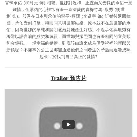
官韓承佑 (柳时元 饰) 相親。世娜對溫和、正直而又善良的承佑一見
鍾情，但承佑的心裡卻有著一直深愛的青梅竹馬-殷秀 (明世
彬 饰)。殷秀在日本與承佑的學長-振熙 (李贤宇 饰) 訂婚後返回韓
國，承佑受到打擊，轉而同意與世娜結婚。原本並不在意世娜的承
佑，因為世娜的單純和開朗逐漸對她產生好感。不過承佑與殷秀有
著難以語言喻的默契和氣質，而世娜與振熙間也有著相同的審美觀
和金錢觀。一場幸福的婚禮，到底該由誰來成為備受祝福的新郎與
新娘呢？不懂事的公主世娜能通過他們之間發生的矛盾而逐漸成熟
起來，於找到自己真正的愛情?
Trailer 预告片