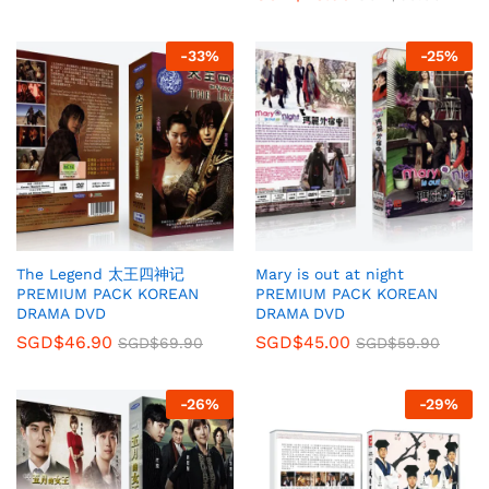
-
33
%
-
25
%
The Legend 太王四神记
Mary is out at night
PREMIUM PACK KOREAN
PREMIUM PACK KOREAN
DRAMA DVD
DRAMA DVD
SGD$
46.90
SGD$
45.00
SGD$
69.90
SGD$
59.90
-
26
%
-
29
%