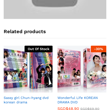
Related products
Out Of Stock
-
30
%
Sassy girl Chun-hyang dvd
Wonderful Life KOREAN
korean drama
DRAMA DVD
SGD$
48.90
SGD$
69.90