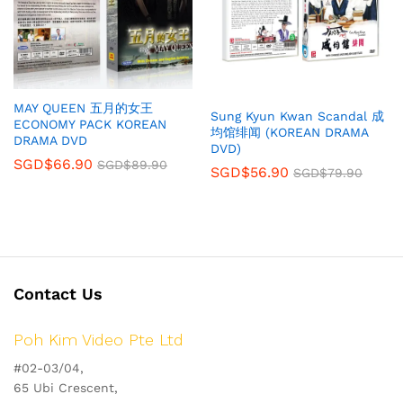
MAY QUEEN 五月的女王
Sung Kyun Kwan Scandal 成
ECONOMY PACK KOREAN
均馆绯闻 (KOREAN DRAMA
DRAMA DVD
DVD)
SGD$
66.90
SGD$
89.90
SGD$
56.90
SGD$
79.90
Contact Us
Poh Kim Video Pte Ltd
#02-03/04,
65 Ubi Crescent,