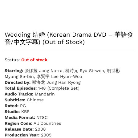
Wedding 结婚 (Korean Drama DVD – 華語發
音/中文字幕) (Out of Stock)
Status:
Out of stock
Starring:
張娜拉 Jang Na-ra, 柳時元 Ryu Si-won, 明世彬
Myung Se-bin, 李賢宇 Lee Hyun-Woo
Directed by:
郑海龙 Jung Han Ryong
Total Episodes:
1-18 (Complete Set）
Audio Tracks:
Mandarin
Subtitles:
Chinese
Rated:
PG
Studio:
KBS
Media Format:
NTSC
Region Code:
All Countries
Release Date:
2008
Production Year:
2005