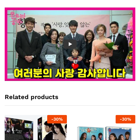
Related products
-
30
%
-
30
%