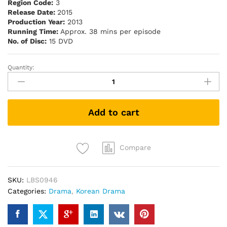
Region Code:
3
Release Date:
2015
Production Year:
2013
Running Time:
Approx. 38 mins per episode
No. of Disc:
15 DVD
Quantity:
Princess
Aurora
歐
若
Add to cart
拉
公
主
(Korean
Compare
Drama
DVD
SKU:
LBS0946
–
Categories:
Drama
,
Korean Drama
中
文
字
幕