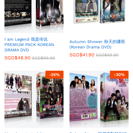
I am Legend 我是传说
Autumn Shower 秋天的骤雨
PREMIUM PACK KOREAN
(Korean Drama DVD)
DRAMA DVD
SGD$
41.90
SGD$
59.90
SGD$
48.90
SGD$
69.90
-
25
%
-
30
%