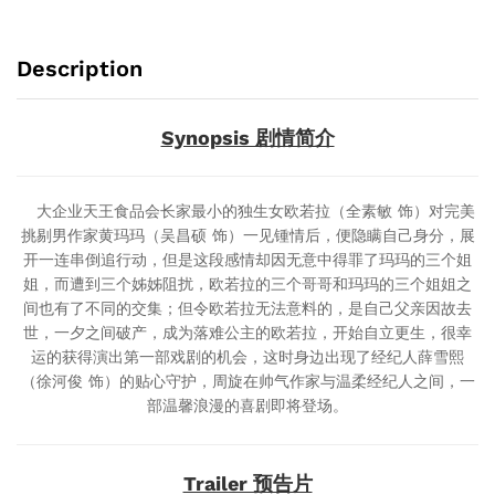
Chinese
Subtitle)
Description
quantity
Synopsis 剧情简介
大企业天王食品会长家最小的独生女欧若拉（全素敏 饰）对完美
挑剔男作家黄玛玛（吴昌硕 饰）一见锺情后，便隐瞒自己身分，展
开一连串倒追行动，但是这段感情却因无意中得罪了玛玛的三个姐
姐，而遭到三个姊姊阻扰，欧若拉的三个哥哥和玛玛的三个姐姐之
间也有了不同的交集；但令欧若拉无法意料的，是自己父亲因故去
世，一夕之间破产，成为落难公主的欧若拉，开始自立更生，很幸
运的获得演出第一部戏剧的机会，这时身边出现了经纪人薛雪熙
（徐河俊 饰）的贴心守护，周旋在帅气作家与温柔经纪人之间，一
部温馨浪漫的喜剧即将登场。
Trailer 预告片