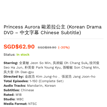
Princess Aurora 歐若拉公主 (Korean Drama
DVD – 中文字幕 Chinese Subtitle)
SGD$
62.90
SGD$
89.90
(-30%)
Status:
In stock
Starring:
全素敏 Jeon So Min, 吳昶錫 Oh Chang Suk
,
徐河俊
Seo Ha Jun, 朴英奎 Park Young Kyu, 孫暢敏 Son Chang Min,
吳大奎 Oh Dae-gyu
Directed by:
金政浩 Kim Jung-ho 、張浚浩 Jang Joon-ho
Total Episodes:
1-150 (Complete Set）
Audio Tracks:
Mandarin, Korean
Subtitles:
Chinese
Rated:
M18
Studio:
MBC
Media Format:
NTSC