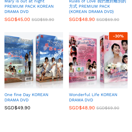
Mary is out at night
Rules of Love 我們應對離別的
PREMIUM PACK KOREAN
方式 PREMIUM PACK
DRAMA DVD
(KOREAN DRAMA DVD)
SGD$
45.00
SGD$
48.90
SGD$
59.90
SGD$
69.90
-
30
%
One fine Day KOREAN
Wonderful Life KOREAN
DRAMA DVD
DRAMA DVD
SGD$
49.90
SGD$
48.90
SGD$
69.90